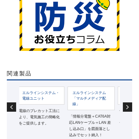
関連製品
インシステム・
エルラインシステム
エルラインシステム・
ニット
「マルチメディア配
給水給湯
線」
レカット工法に
住宅戸建て給水給湯のヘ
ワ
「情報分電盤＋CAT6A対
気施工の簡略化
ッダー配管システムで
じ
応LANケーブル＋LAN 差
します。
す。
ァ
し込み口」を図面落とし
す
込みでセット納入！