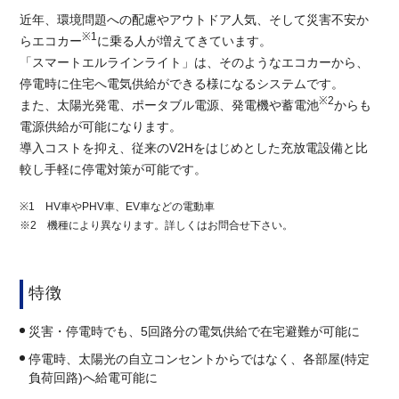
近年、環境問題への配慮やアウトドア人気、そして災害不安か
※1
らエコカー
に乗る人が増えてきています。
「スマートエルラインライト」は、そのようなエコカーから、
停電時に住宅へ電気供給ができる様になるシステムです。
※2
また、太陽光発電、ポータブル電源、発電機や蓄電池
からも
電源供給が可能になります。
導入コストを抑え、従来のV2Hをはじめとした充放電設備と比
較し手軽に停電対策が可能です。
※1 HV車やPHV車、EV車などの電動車
※2 機種により異なります。詳しくはお問合せ下さい。
特徴
災害・停電時でも、5回路分の電気供給で在宅避難が可能に
停電時、太陽光の自立コンセントからではなく、各部屋(特定
負荷回路)へ給電可能に