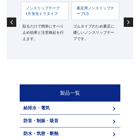
ノンスリップテープ
素足用ノンスリップテ
透明ノンスリ
LS 蛍光トラタイプ
ープLS
プLS
り
貼るだけで簡単にすべり
ゴムタイプのため素足に
意匠性を損なわ
。
止め効果と注意喚起を行
優しいノンスリップテー
り止め効果を得
えます。
プです。
ンスリップテー
製品一覧
給排水・電気
防音・制振・吸音
防水・気密・断熱