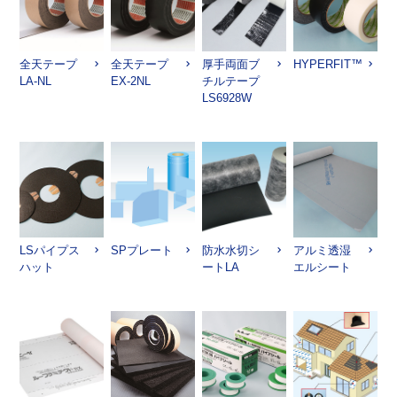
全天テープ
全天テープ
厚手両面ブ
HYPERFIT™
LA-NL
EX-2NL
チルテープ
LS6928W
LSパイプス
SPプレート
防水水切シ
アルミ透湿
ハット
ートLA
エルシート