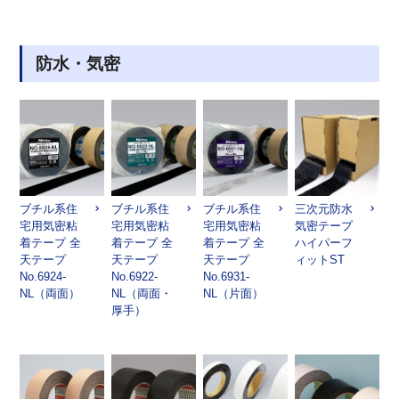
防水・気密
ブチル系住
ブチル系住
ブチル系住
三次元防水
宅用気密粘
宅用気密粘
宅用気密粘
気密テープ
着テープ 全
着テープ 全
着テープ 全
ハイパーフ
天テープ
天テープ
天テープ
ィットST
No.6924-
No.6922-
No.6931-
NL（両面）
NL（両面・
NL（片面）
厚手）