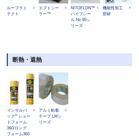
ルーフラミ
エプトシー
NITOFLON™
機能性加工
テクト
ラー™
パイプシー
部材
ル No.95シ
リーズ
断熱・遮熱
インサルパ
アルミ粘着
®
ック
ショー
テープ LMシ
トフォーム
リーズ
360/ロング
フォーム360