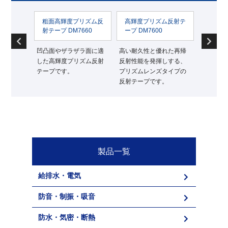
ム反
粗面高輝度プリズム反
高輝度プリズム反射テ
高輝度プリ
射テープ DM7660
ープ DM7600
ープ
面と
凹凸面やザラザラ面に適
高い耐久性と優れた再帰
従来の反射テ
プリ
した高輝度プリズム反射
反射性能を発揮しする、
高い耐久性と
。
テープです。
プリズムレンズタイプの
反射性能を発
反射テープです。
テープです。
製品一覧
給排水・電気
防音・制振・吸音
防水・気密・断熱