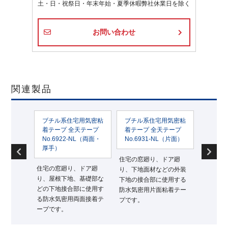
土・日・祝祭日・年末年始・夏季休暇弊社休業日を除く
お問い合わせ
関連製品
粘
ブチル系住宅用気密粘
ブチル系住宅用気密粘
三次元防水気
プ
着テープ 全天テープ
着テープ 全天テープ
ハイパーフ
）
No.6922-NL（両面・
No.6931-NL（片面）
厚手）
伸縮性を持ち
廻
住宅の窓廻り、ドア廻
るため出隅部
住宅の窓廻り、ドア廻
部な
り、下地面材などの外装
た防水気密テ
り、屋根下地、基礎部な
用す
下地の接合部に使用する
どの下地接合部に使用す
着テ
防水気密用片面粘着テー
る防水気密用両面接着テ
プです。
ープです。